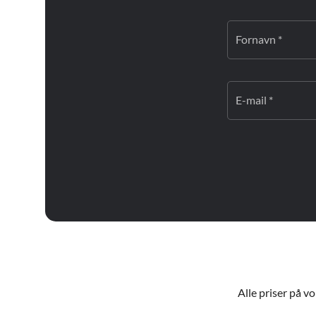
Fornavn *
E-mail *
Alle priser på v