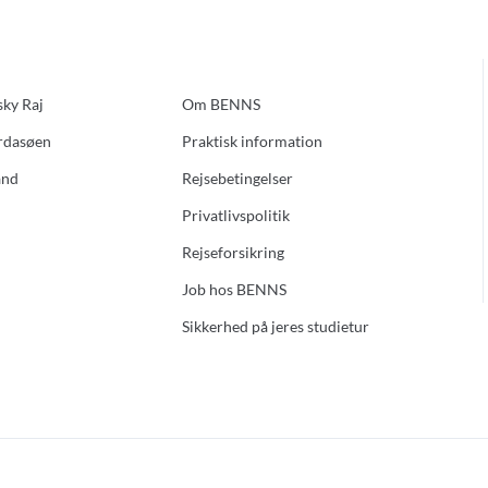
sky Raj
Om BENNS
ardasøen
Praktisk information
and
Rejsebetingelser
Privatlivspolitik
Rejseforsikring
Job hos BENNS
Sikkerhed på jeres studietur