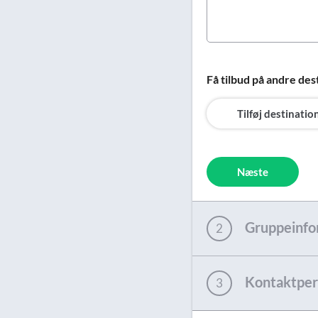
Få tilbud på andre des
Tilføj destinatio
Næste
Gruppeinfo
2
Kontaktper
3