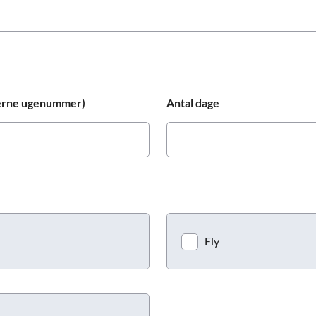
Prag
Warszawa
Reykjavik
Washington
Riga
Wien
Rom
Zagreb
San Francisco
gerne ugenummer)
Antal dage
Sarajevo
Fly