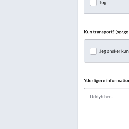
Tog
Kun transport? (sørger 
Jeg ønsker kun 
Yderligere informatio