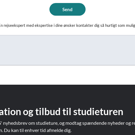
Send
n rejseekspert med ekspertise i dine ønsker kontakter dig så hurtigt som muli
ation og tilbud til studieturen
' nyhedsbrev om studieture, og modtag spændende nyheder og re
Du kan til enhver tid afmelde dig.