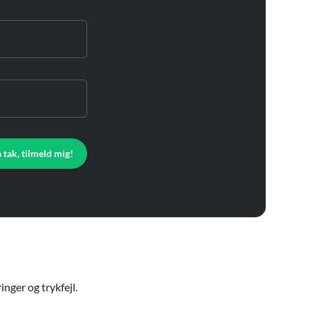
a tak, tilmeld mig!
nger og trykfejl.