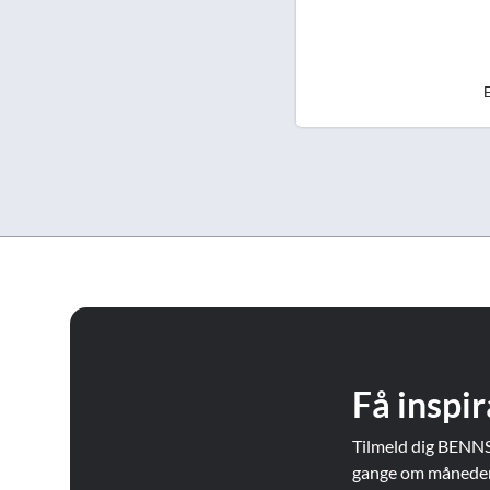
E
Få inspir
Tilmeld dig BENNS
gange om måneden. 