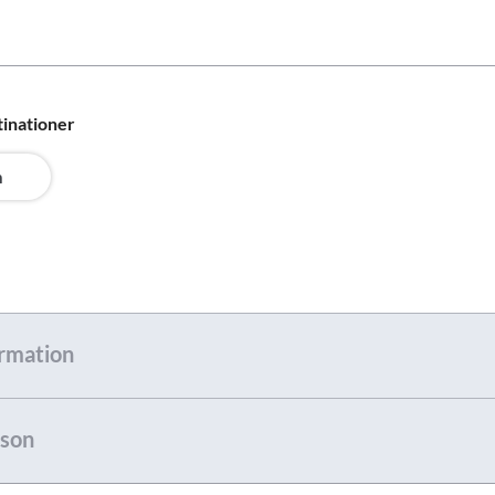
tinationer
n
rmation
son