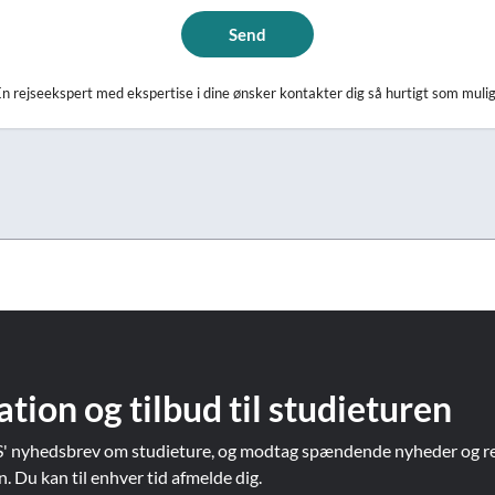
Send
n rejseekspert med ekspertise i dine ønsker kontakter dig så hurtigt som muli
ation og tilbud til studieturen
' nyhedsbrev om studieture, og modtag spændende nyheder og re
Du kan til enhver tid afmelde dig.