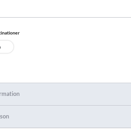
tinationer
n
rmation
son