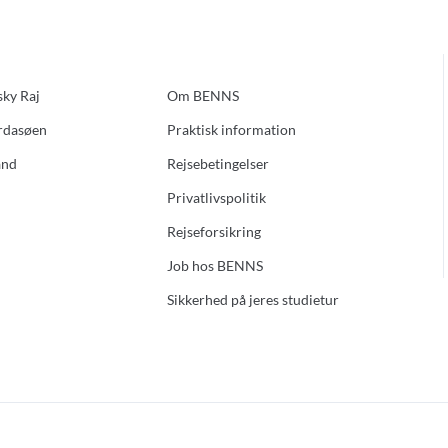
sky Raj
Om BENNS
ardasøen
Praktisk information
and
Rejsebetingelser
Privatlivspolitik
Rejseforsikring
Job hos BENNS
Sikkerhed på jeres studietur