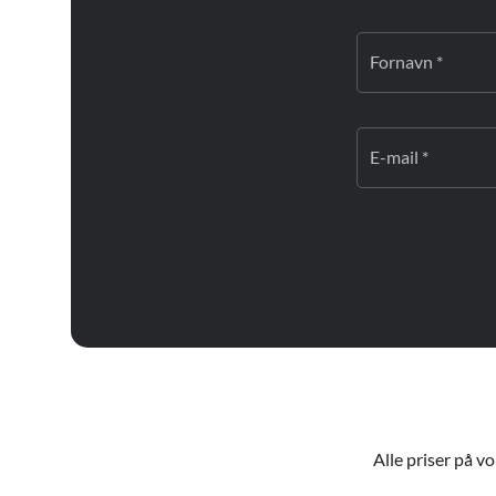
Fornavn *
E-mail *
Alle priser på v