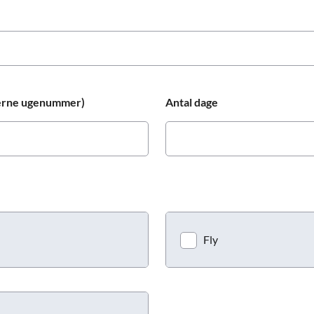
Prag
Warszawa
Reykjavik
Washington
Riga
Wien
Rom
Zagreb
San Francisco
gerne ugenummer)
Antal dage
Sarajevo
Fly