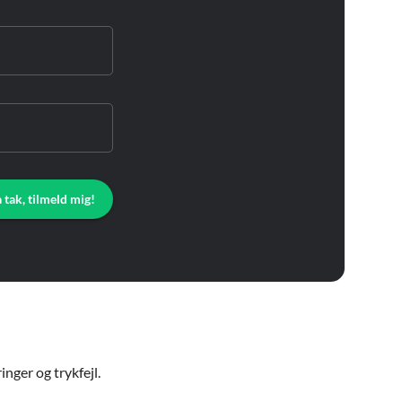
a tak, tilmeld mig!
nger og trykfejl.