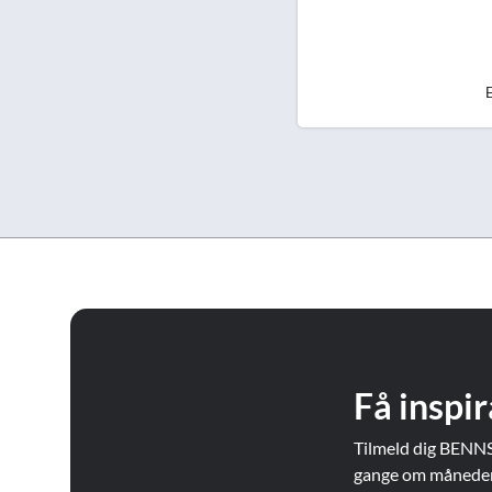
E
Få inspir
Tilmeld dig BENNS
gange om måneden. 