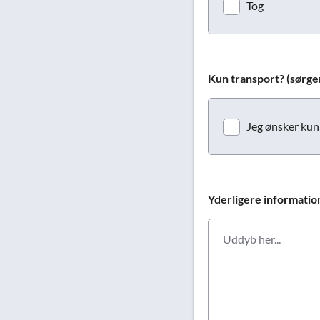
Tog
Kun transport? (sørger 
Jeg ønsker kun 
Yderligere informatio