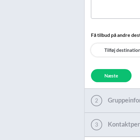
Få tilbud på andre des
Tilføj destinatio
Næste
Gruppeinfo
2
Kontaktper
3