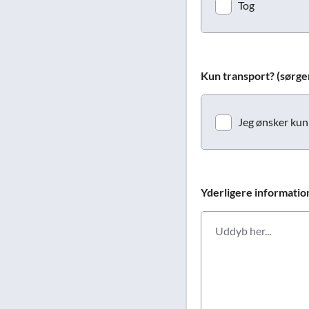
Tog
Kun transport? (sørger 
Jeg ønsker kun 
Yderligere informatio