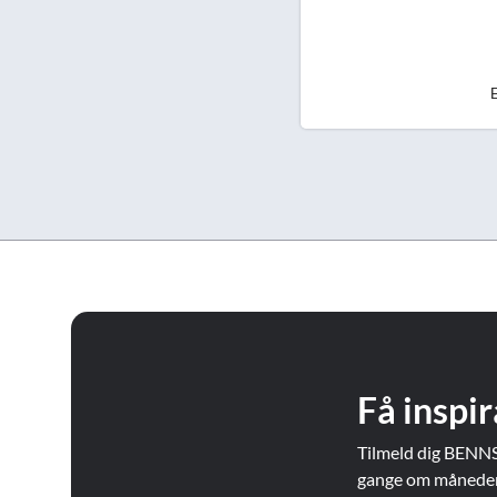
E
Få inspir
Tilmeld dig BENNS
gange om måneden. 