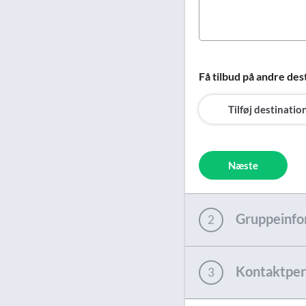
Få tilbud på andre des
Tilføj destinatio
Næste
Gruppeinfo
2
Kontaktper
3