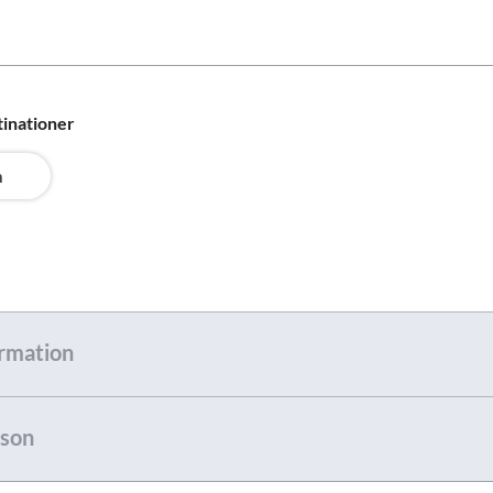
tinationer
n
rmation
son