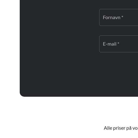
Fornavn *
E-mail *
Alle priser på v