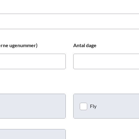
Prag
Warszawa
Reykjavik
Washington
Riga
Wien
Rom
Zagreb
San Francisco
gerne ugenummer)
Antal dage
Sarajevo
Fly