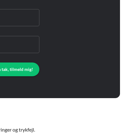
a tak, tilmeld mig!
nger og trykfejl.