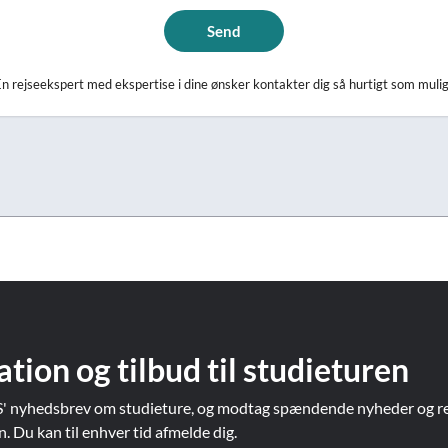
Send
n rejseekspert med ekspertise i dine ønsker kontakter dig så hurtigt som muli
ation og tilbud til studieturen
' nyhedsbrev om studieture, og modtag spændende nyheder og re
Du kan til enhver tid afmelde dig.