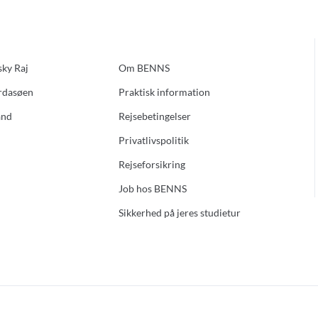
sky Raj
Om BENNS
ardasøen
Praktisk information
and
Rejsebetingelser
Privatlivspolitik
Rejseforsikring
Job hos BENNS
Sikkerhed på jeres studietur