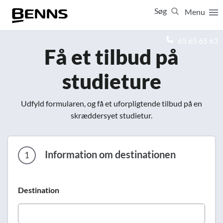
Søg
Menu
Luk
65 65 65 63
Få et tilbud på
Vis resultater for:
studieture
Alle
Ferierejser
Firma- og temarejser
Studierejser
Udfyld formularen, og få et uforpligtende tilbud på en
skræddersyet studietur.
Information om destinationen
1
Destination