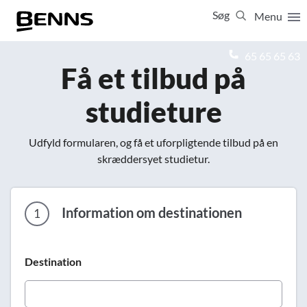
Søg
Menu
Luk
65 65 65 63
Få et tilbud på
Vis resultater for:
studieture
Alle
Ferierejser
Firma- og temarejser
Studierejser
Udfyld formularen, og få et uforpligtende tilbud på en
skræddersyet studietur.
Information om destinationen
1
Destination