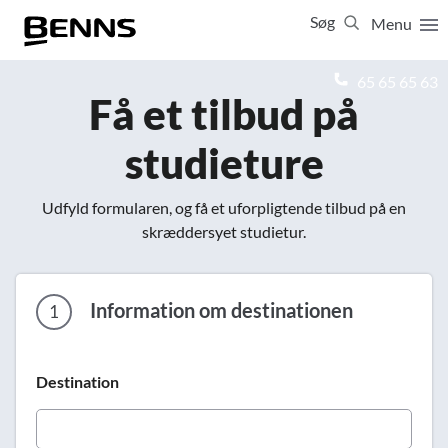
Søg
Menu
Luk
65 65 65 63
Få et tilbud på
Vis resultater for:
studieture
Alle
Ferierejser
Firma- og temarejser
Studierejser
Udfyld formularen, og få et uforpligtende tilbud på en
skræddersyet studietur.
Information om destinationen
1
Destination