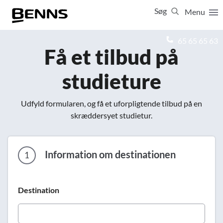
Søg
Menu
Luk
65 65 65 63
Få et tilbud på
Vis resultater for:
studieture
Alle
Ferierejser
Firma- og temarejser
Studierejser
Udfyld formularen, og få et uforpligtende tilbud på en
skræddersyet studietur.
Information om destinationen
1
Destination