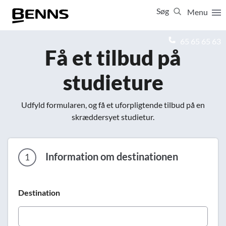
Søg
Menu
Luk
65 65 65 63
Få et tilbud på
Vis resultater for:
studieture
Alle
Ferierejser
Firma- og temarejser
Studierejser
Udfyld formularen, og få et uforpligtende tilbud på en
skræddersyet studietur.
Information om destinationen
1
Destination