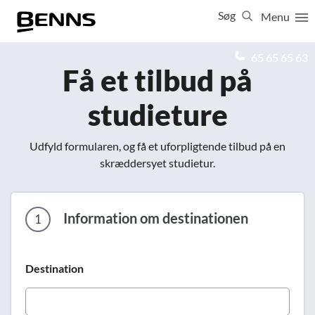
Søg
Menu
Luk
65 65 65 63
Få et tilbud på
Vis resultater for:
studieture
Alle
Ferierejser
Firma- og temarejser
Studierejser
Udfyld formularen, og få et uforpligtende tilbud på en
skræddersyet studietur.
Information om destinationen
1
Destination