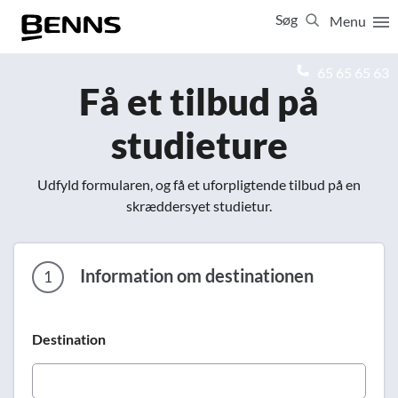
Søg
Menu
Luk
65 65 65 63
Få et tilbud på
Vis resultater for:
studieture
Alle
Ferierejser
Firma- og temarejser
Studierejser
Udfyld formularen, og få et uforpligtende tilbud på en
skræddersyet studietur.
Information om destinationen
1
Destination