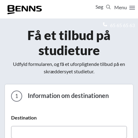
Søg
Menu
Luk
65 65 65 63
Få et tilbud på
Vis resultater for:
studieture
Alle
Ferierejser
Firma- og temarejser
Studierejser
Udfyld formularen, og få et uforpligtende tilbud på en
skræddersyet studietur.
Information om destinationen
1
Destination