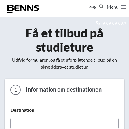
Søg
Menu
Luk
65 65 65 63
Få et tilbud på
Vis resultater for:
studieture
Alle
Ferierejser
Firma- og temarejser
Studierejser
Udfyld formularen, og få et uforpligtende tilbud på en
skræddersyet studietur.
Information om destinationen
1
Destination