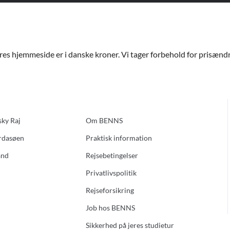
ores hjemmeside er i danske kroner. Vi tager forbehold for prisændri
sky Raj
Om BENNS
ardasøen
Praktisk information
and
Rejsebetingelser
Privatlivspolitik
Rejseforsikring
Job hos BENNS
Sikkerhed på jeres studietur