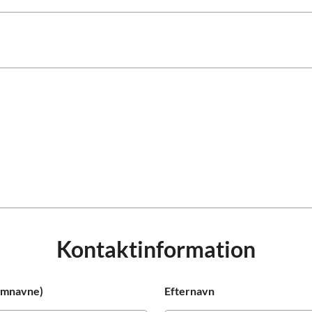
Prag
Warszawa
Reykjavik
Washington
Riga
Wien
Rom
Zagreb
San Francisco
Sarajevo
Kontaktinformation
lemnavne)
Efternavn