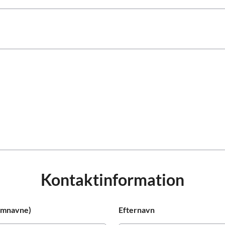
Prag
Warszawa
Reykjavik
Washington
Riga
Wien
Rom
Zagreb
San Francisco
Sarajevo
Kontaktinformation
lemnavne)
Efternavn