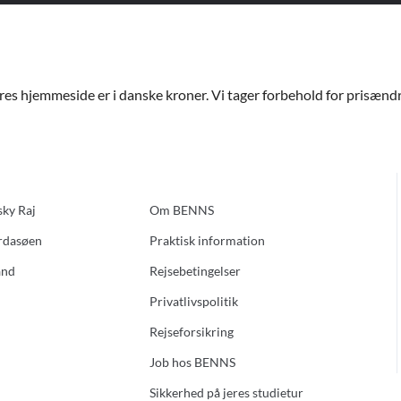
ores hjemmeside er i danske kroner. Vi tager forbehold for prisændri
sky Raj
Om BENNS
ardasøen
Praktisk information
and
Rejsebetingelser
Privatlivspolitik
Rejseforsikring
Job hos BENNS
Sikkerhed på jeres studietur