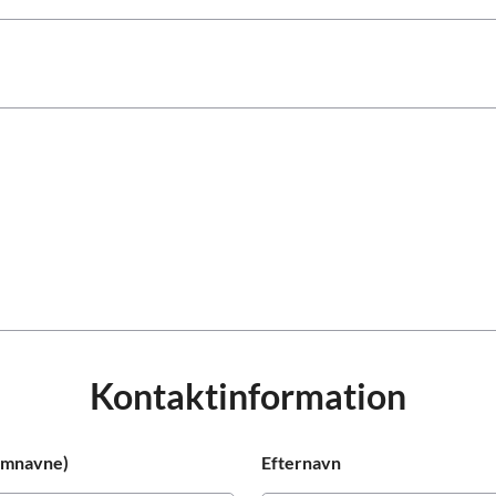
Prag
Warszawa
Reykjavik
Washington
Riga
Wien
Rom
Zagreb
San Francisco
Sarajevo
Kontaktinformation
lemnavne)
Efternavn