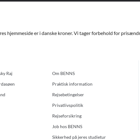
ores hjemmeside er i danske kroner. Vi tager forbehold for prisændri
sky Raj
Om BENNS
ardasøen
Praktisk information
and
Rejsebetingelser
Privatlivspolitik
Rejseforsikring
Job hos BENNS
Sikkerhed på jeres studietur