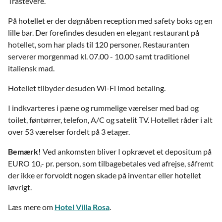
Trastevere.
På hotellet er der døgnåben reception med safety boks og en
lille bar. Der forefindes desuden en elegant restaurant på
hotellet, som har plads til 120 personer. Restauranten
serverer morgenmad kl. 07.00 - 10.00 samt traditionel
italiensk mad.
Hotellet tilbyder desuden Wi-Fi imod betaling.
I indkvarteres i pæne og rummelige værelser med bad og
toilet, føntørrer, telefon, A/C og satelit TV. Hotellet råder i alt
over 53 værelser fordelt på 3 etager.
Bemærk!
Ved ankomsten bliver I opkrævet et depositum på
EURO 10,- pr. person, som tilbagebetales ved afrejse, såfremt
der ikke er forvoldt nogen skade på inventar eller hotellet
iøvrigt.
Læs mere om
Hotel Villa Rosa
.