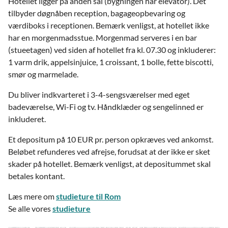
Hotellet ligger på anden sal (bygningen har elevator). Det
tilbyder døgnåben reception, bagageopbevaring og
værdiboks i receptionen. Bemærk venligst, at hotellet ikke
har en morgenmadsstue. Morgenmad serveres i en bar
(stueetagen) ved siden af hotellet fra kl. 07.30 og inkluderer:
1 varm drik, appelsinjuice, 1 croissant, 1 bolle, fette biscotti,
smør og marmelade.
Du bliver indkvarteret i 3-4-sengsværelser med eget
badeværelse, Wi-Fi og tv. Håndklæder og sengelinned er
inkluderet.
Et depositum på 10 EUR pr. person opkræves ved ankomst.
Beløbet refunderes ved afrejse, forudsat at der ikke er sket
skader på hotellet. Bemærk venligst, at depositummet skal
betales kontant.
Læs mere om
studieture til Rom
Se alle vores
studieture