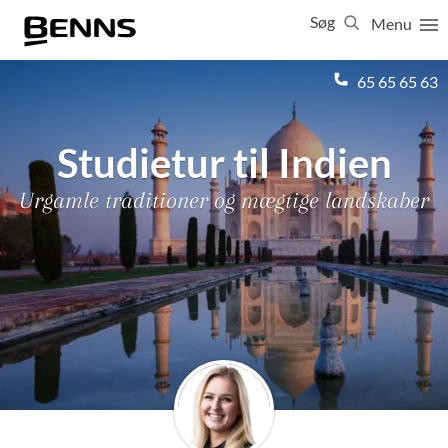
Søg
Menu
Luk
65 65 65 63
Vis resultater for:
Alle
Ferierejser
Studietur til Indien
Firma- og temarejser
Studierejser
Urgamle traditioner og mægtige landskaber