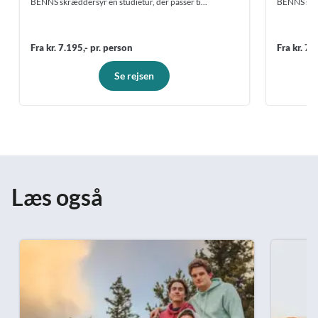
BENNS skræddersyr en studietur, der passer ti...
BENNS skræd
Fra kr. 7.195,- pr. person
Fra kr. 7.
Se rejsen
Læs også