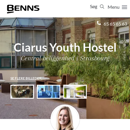
Søg
Menu
Luk
65 65 65 63
Vis resultater for:
Alle
Ferierejser
Ciarus Youth Hostel
Firma- og temarejser
Studierejser
Central beliggenhed i Strasbourg
SE FLERE BILLEDER