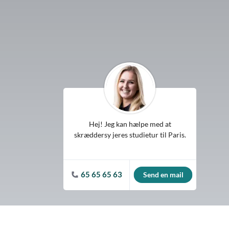
Spanien
Tjekkiet
Tyskland
Ungarn
USA
Hej! Jeg kan hælpe med at
skræddersy jeres studietur til Paris.
65 65 65 63
Send en mail