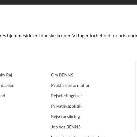
ores hjemmeside er i danske kroner. Vi tager forbehold for prisændri
sky Raj
Om BENNS
ardasøen
Praktisk information
and
Rejsebetingelser
Privatlivspolitik
Rejseforsikring
Job hos BENNS