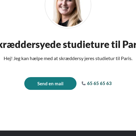
kræddersyede studieture til Par
Hej! Jeg kan hælpe med at skræddersy jeres studietur til Paris.
65 65 65 63
Send en mail