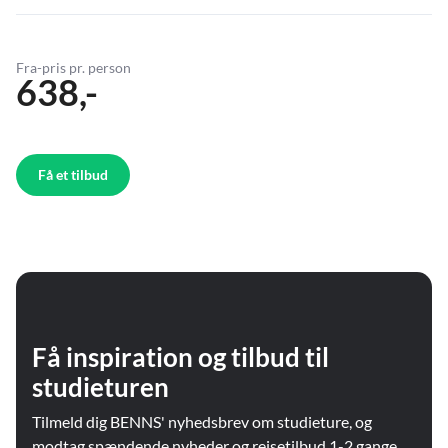
Fra-pris pr. person
638,-
Få et tilbud
Få inspiration og tilbud til
studieturen
Tilmeld dig BENNS' nyhedsbrev om studieture, og
modtag spændende nyheder og rejsetilbud 1-2 gange