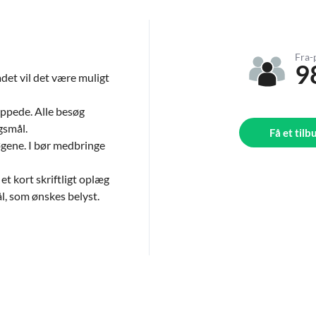
Fra-
9
det vil det være muligt
appede. Alle besøg
gsmål.
Få et tilb
øgene. I bør medbringe
et kort skriftligt oplæg
l, som ønskes belyst.