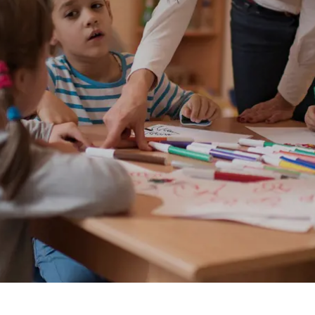
Prag
Warszawa
Reykjavik
Washington
Riga
Wien
Rom
Zagreb
San Francisco
Sarajevo