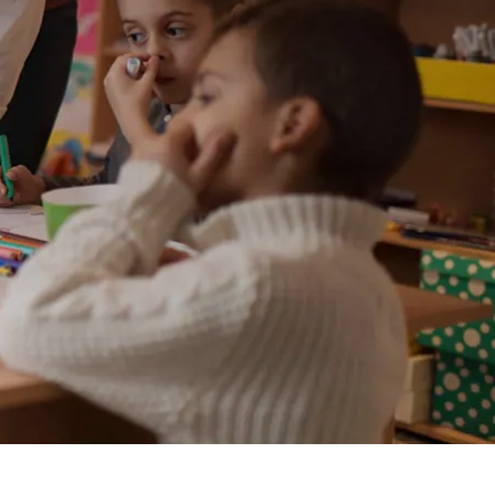
Spanien
Tjekkiet
Tyskland
Ungarn
USA