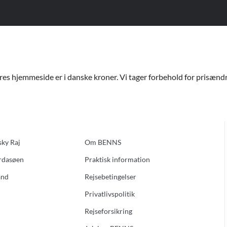
ores hjemmeside er i danske kroner. Vi tager forbehold for prisændri
sky Raj
Om BENNS
ardasøen
Praktisk information
and
Rejsebetingelser
Privatlivspolitik
Rejseforsikring