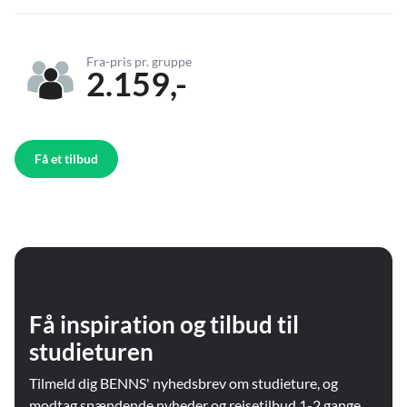
Fra-pris pr. gruppe
2.159,-
Få et tilbud
Få inspiration og tilbud til
studieturen
Tilmeld dig BENNS' nyhedsbrev om studieture, og
modtag spændende nyheder og rejsetilbud 1-2 gange