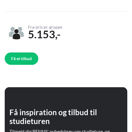
Fra-pris pr. gruppe
5.153,-
Få et tilbud
Få inspiration og tilbud til
studieturen
Tilmeld dig BENNS' nyhedsbrev om studieture, og