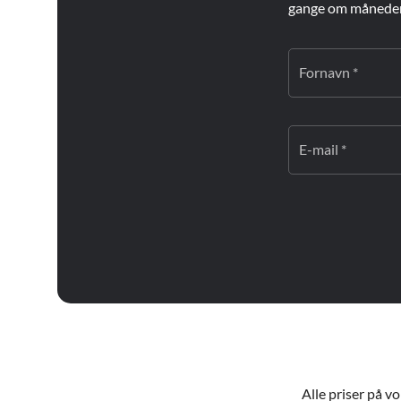
gange om måneden. 
Fornavn *
E-mail *
Alle priser på v