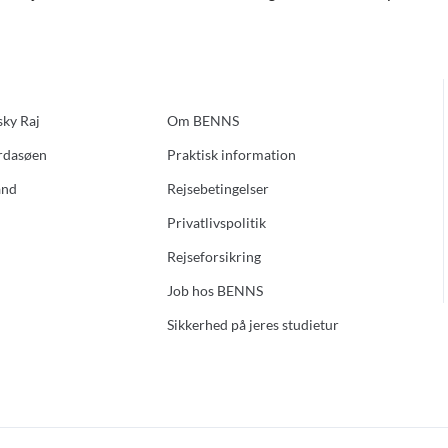
sky Raj
Om BENNS
ardasøen
Praktisk information
and
Rejsebetingelser
Privatlivspolitik
Rejseforsikring
Job hos BENNS
Sikkerhed på jeres studietur