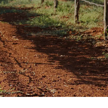
Spanien
Tjekkiet
Tyskland
Ungarn
USA