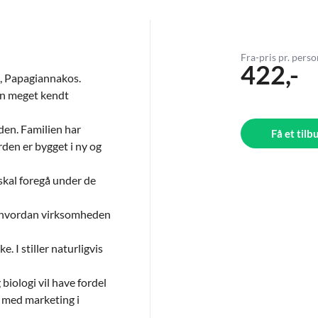
Fra-pris pr. pers
422,-
, Papagiannakos.
en meget kendt
den. Familien har
Få et tilb
rden er bygget i ny og
skal foregå under de
m, hvordan virksomheden
e. I stiller naturligvis
biologi vil have fordel
r med marketing i