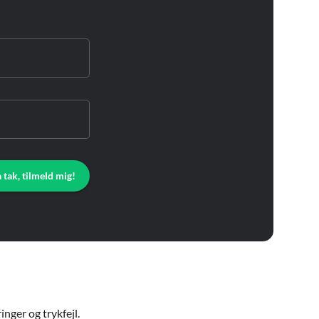
a tak, tilmeld mig!
nger og trykfejl.