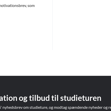
 motivationsbrev, som
ation og tilbud til studieturen
' nyhedsbrev om studieture, og modtag spændende nyheder og re