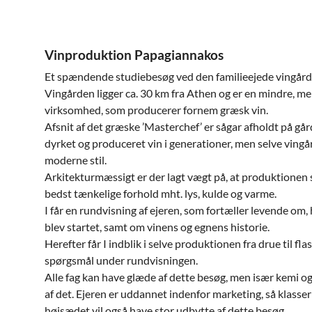
Vinproduktion Papagiannakos
Et spændende studiebesøg ved den familieejede vingård
Vingården ligger ca. 30 km fra Athen og er en mindre, m
virksomhed, som producerer fornem græsk vin.
Afsnit af det græske ’Masterchef’ er sågar afholdt på går
dyrket og produceret vin i generationer, men selve vingå
moderne stil.
Arkitekturmæssigt er der lagt vægt på, at produktionen 
bedst tænkelige forhold mht. lys, kulde og varme.
I får en rundvisning af ejeren, som fortæller levende o
blev startet, samt om vinens og egnens historie.
Herefter får I indblik i selve produktionen fra drue til flask
spørgsmål under rundvisningen.
Alle fag kan have glæde af dette besøg, men især kemi og 
af det. Ejeren er uddannet indenfor marketing, så klasse
højsædet vil også have stor udbytte af dette besøg.