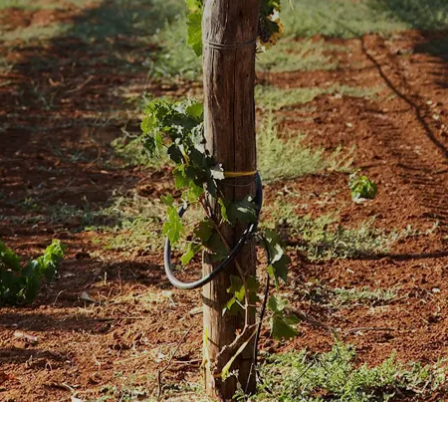
Prag
Warszawa
Reykjavik
Washington
Riga
Wien
Rom
Zagreb
San Francisco
Sarajevo