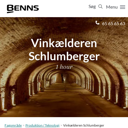
Søg
Menu
Luk
65 65 65 63
Vinkælderen
Vis resultater for:
Alle
Ferierejser
Firma- og temarejser
Studierejser
Schlumberger
1 hour
Fagområde
Produktion / Teknologi
Vinkælderen Schlumberger