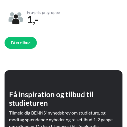
Fra-pris pr. gruppe
1,-
Få et tilbud
Få inspiration og tilbud til
studieturen
Tilmeld dig BENNS' nyhedsbrev om studieture, og
modtag spændende nyheder og rejsetilbud 1-2 gange
om måneden. Du kan til enhver tid afmelde dig.