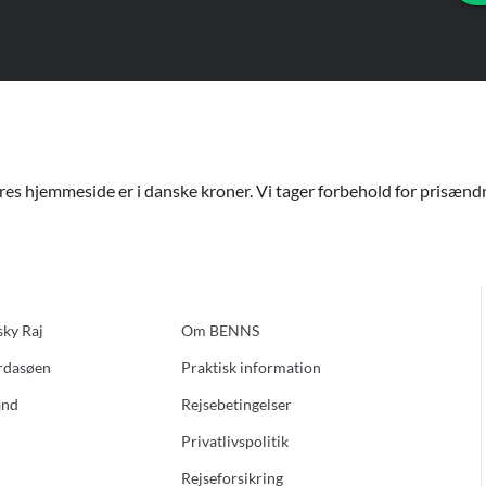
ores hjemmeside er i danske kroner. Vi tager forbehold for prisændri
sky Raj
Om BENNS
ardasøen
Praktisk information
and
Rejsebetingelser
Privatlivspolitik
Rejseforsikring