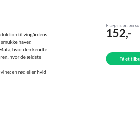
Fra-pris pr. pers
152,-
duktion til vingårdens
de smukke haver.
a Mata, hvor den kendte
ren, hvor de ældste
Få et tilb
ine: en rød eller hvid