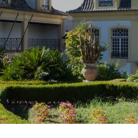
Prag
Warszawa
Reykjavik
Washington
Riga
Wien
Rom
Zagreb
San Francisco
Sarajevo