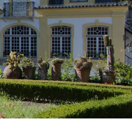
Spanien
Tjekkiet
Tyskland
Ungarn
USA