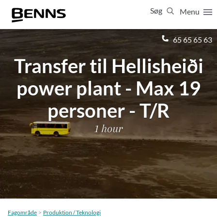
Søg
Menu
Luk
65 65 65 63
Transfer til Hellisheiði
Vis resultater for:
Alle
Ferierejser
power plant - Max 19
Firma- og temarejser
Studierejser
personer - T/R
1 hour
Fagområde
Produktion / Teknologi