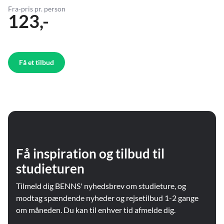
Fra-pris pr. person
123,-
Få et tilbud
Få inspiration og tilbud til
studieturen
Tilmeld dig BENNS' nyhedsbrev om studieture, og
modtag spændende nyheder og rejsetilbud 1-2 gange
om måneden. Du kan til enhver tid afmelde dig.