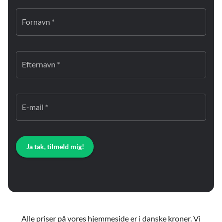
Fornavn *
Efternavn *
E-mail *
Ja tak, tilmeld mig!
Alle priser på vores hjemmeside er i danske kroner. Vi