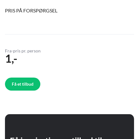
PRIS PÅ FORSPØRGSEL
Fra-pris pr. person
1,-
Få et tilbud