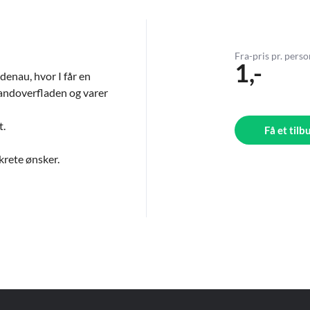
Fra-pris pr. pers
1,-
enau, hvor I får en
vandoverfladen og varer
t.
Få et tilb
krete ønsker.