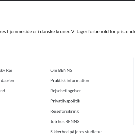
ores hjemmeside er i danske kroner. Vi tager forbehold for prisændri
sky Raj
Om BENNS
ardasøen
Praktisk information
and
Rejsebetingelser
Privatlivspolitik
Rejseforsikring
Job hos BENNS
Sikkerhed på jeres studietur