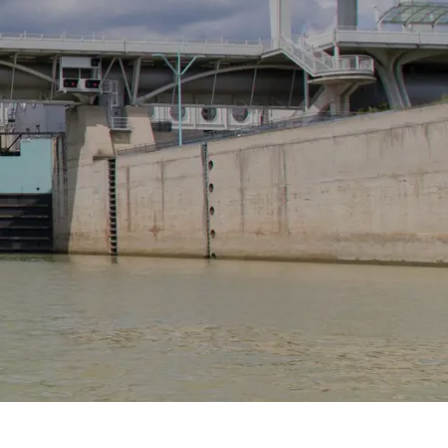
Spanien
Tjekkiet
Tyskland
Ungarn
USA