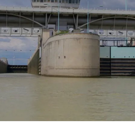
Prag
Warszawa
Reykjavik
Washington
Riga
Wien
Rom
Zagreb
San Francisco
Sarajevo