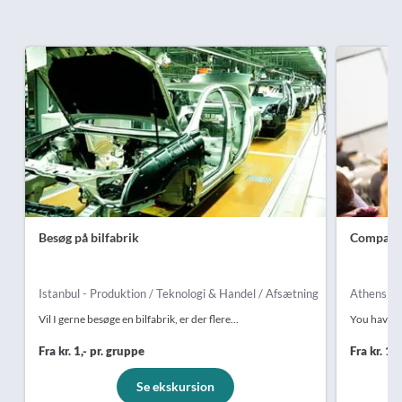
Besøg på bilfabrik
Company 
Istanbul - Produktion / Teknologi & Handel / Afsætning
Athens - P
Vil I gerne besøge en bilfabrik, er der flere...
You have th
Fra kr. 1,- pr. gruppe
Fra kr. 1,
Se ekskursion