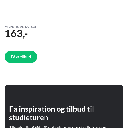
Fra-pris pr. person
163,-
Få et tilbud
Få inspiration og tilbud til
studieturen
Tilmeld dig BENNS' nyhedsbrev om studieture, og