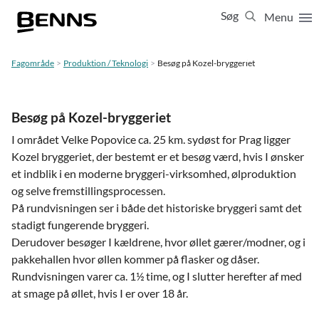
Søg
Menu
Luk
65 65 65 63
Fagområde
Produktion / Teknologi
Besøg på Kozel-bryggeriet
Vis resultater for:
Alle
Ferierejser
Besøg på Kozel-bryggeriet
Firma- og temarejser
Studierejser
I området Velke Popovice ca. 25 km. sydøst for Prag ligger
Kozel bryggeriet, der bestemt er et besøg værd, hvis I ønsker
et indblik i en moderne bryggeri-virksomhed, ølproduktion
og selve fremstillingsprocessen.
På rundvisningen ser i både det historiske bryggeri samt det
stadigt fungerende bryggeri.
Derudover besøger I kældrene, hvor øllet gærer/modner, og i
pakkehallen hvor øllen kommer på flasker og dåser.
Rundvisningen varer ca. 1½ time, og I slutter herefter af med
at smage på øllet, hvis I er over 18 år.