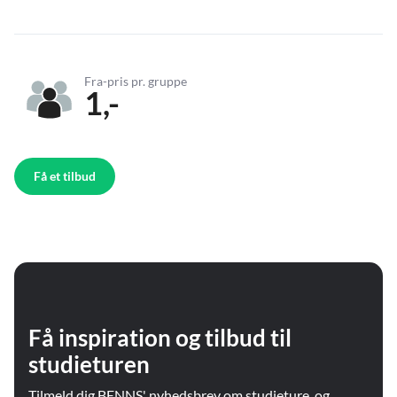
Fra-pris pr. gruppe
1,-
Få et tilbud
Få inspiration og tilbud til
studieturen
Tilmeld dig BENNS' nyhedsbrev om studieture, og