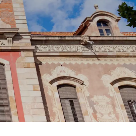
Spanien
Tjekkiet
Tyskland
Ungarn
USA