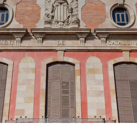
Prag
Warszawa
Reykjavik
Washington
Riga
Wien
Rom
Zagreb
San Francisco
Sarajevo