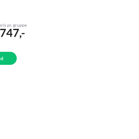
pris pr. gruppe
.747,-
ud