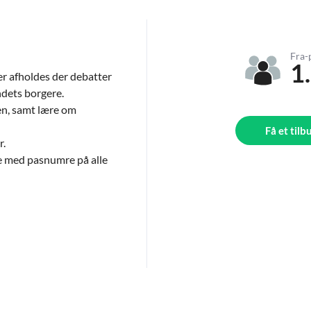
Fra-
1
Her afholdes der debatter
ndets borgere.
pen, samt lære om
Få et tilb
r.
te med pasnumre på alle