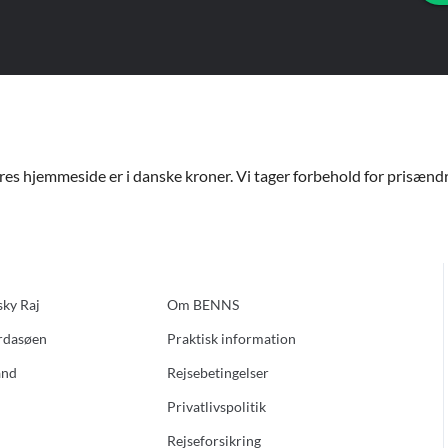
ores hjemmeside er i danske kroner. Vi tager forbehold for prisændri
sky Raj
Om BENNS
ardasøen
Praktisk information
and
Rejsebetingelser
Privatlivspolitik
Rejseforsikring