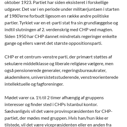
oktober 1923. Partiet har siden eksisteret i forskellige
udgaver. Det var i en periode under militærjuntaen i starten
af 1980’erne forbudt ligesom en række andre politiske
partier. Tyrkiet var en et-parti stat fra sin grundlæggelse og
indtil slutningen af 2. verdenskrig med CHP ved magten.
Siden 1950 har CHP dannet mindretals regeringer enkelte
gange og ellers været det største oppositionsparti.
CHP er et centrum-venstre parti, der primært støttes af
sekulære middelklasse og liberale religiøse vælgere, men
også pensionerede generaler, regeringsbureaukrater,
akademikere, universistetsstuderende, venstreorienterede
intellektuelle og fagforeninger.
Mødet varer ca. 1½ til 2 timer afhængig af gruppens
interesser og finder sted i CHPs Istanbul kontor.
Sædvanligvis vil det være provinspræsidenten for CHP-
partiet, der mødes med gruppen. Hvis han/hun ikke er
tilstede, vil det være vicepræsidenten eller en anden fra