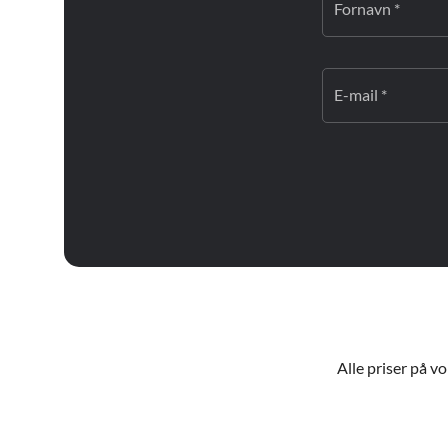
Fornavn *
E-mail *
Alle priser på v