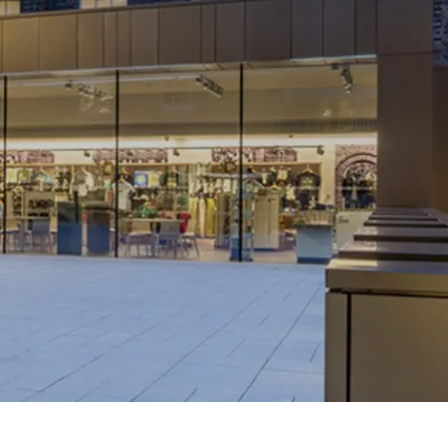
Spanien
Tjekkiet
Tyskland
Ungarn
USA