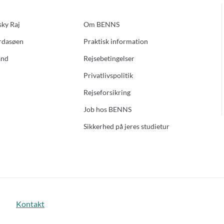
sky Raj
Om BENNS
ardasøen
Praktisk information
and
Rejsebetingelser
Privatlivspolitik
Rejseforsikring
Job hos BENNS
Sikkerhed på jeres studietur
Kontakt