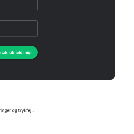
a tak, tilmeld mig!
nger og trykfejl.