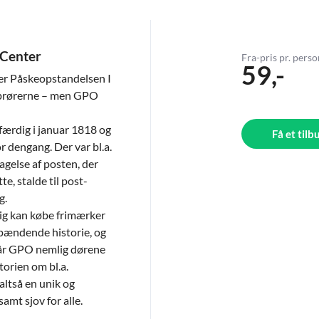
 Center
Fra-pris pr. pers
59,-
er Påskeopstandelsen I
oprørerne – men GPO
færdig i januar 1818 og
Få et tilb
 dengang. Der var bl.a.
agelse af posten, der
e, stalde til post-
g.
dig kan købe frimærker
pændende historie, og
lår GPO nemlig dørene
torien om bl.a.
altså en unik og
amt sjov for alle.