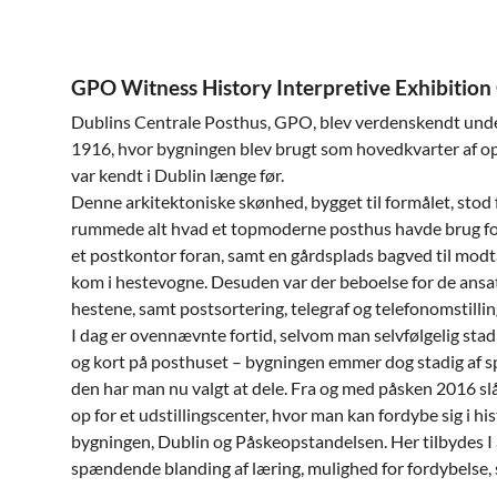
GPO Witness History Interpretive Exhibition
Dublins Centrale Posthus, GPO, blev verdenskendt und
1916, hvor bygningen blev brugt som hovedkvarter af 
var kendt i Dublin længe før.
Denne arkitektoniske skønhed, bygget til formålet, stod 
rummede alt hvad et topmoderne posthus havde brug for
et postkontor foran, samt en gårdsplads bagved til modt
kom i hestevogne. Desuden var der beboelse for de ansatt
hestene, samt postsortering, telegraf og telefonomstillin
I dag er ovennævnte fortid, selvom man selvfølgelig sta
og kort på posthuset – bygningen emmer dog stadig af s
den har man nu valgt at dele. Fra og med påsken 2016 s
op for et udstillingscenter, hvor man kan fordybe sig i his
bygningen, Dublin og Påskeopstandelsen. Her tilbydes I 
spændende blanding af læring, mulighed for fordybelse, s