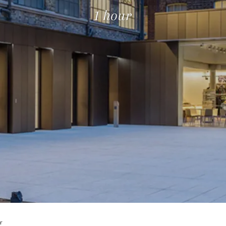
Prag
Warszawa
1 hour
Reykjavik
Washington
Riga
Wien
Rom
Zagreb
San Francisco
Sarajevo
r