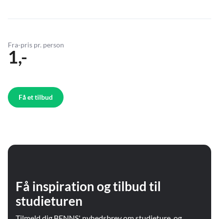
Fra-pris pr. person
1,-
Få et tilbud
Få inspiration og tilbud til
studieturen
Tilmeld dig BENNS' nyhedsbrev om studieture, og