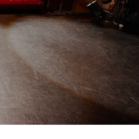
Spanien
Tjekkiet
Tyskland
Ungarn
USA