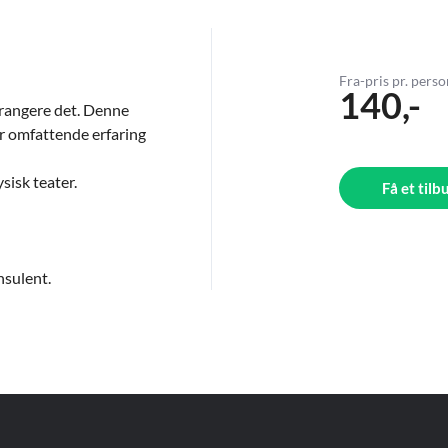
Fra-pris pr. pers
140,-
rrangere det. Denne
er omfattende erfaring
sisk teater.
Få et tilb
nsulent.