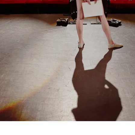
Prag
Warszawa
Reykjavik
Washington
Riga
Wien
Rom
Zagreb
San Francisco
Sarajevo