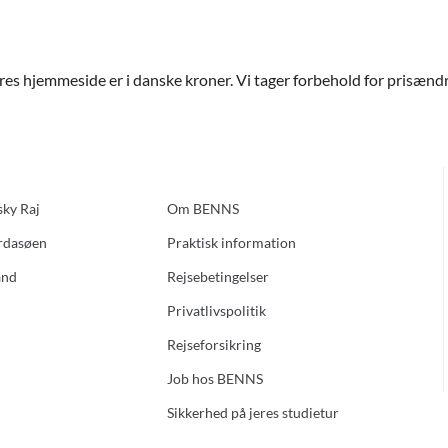
ores hjemmeside er i danske kroner. Vi tager forbehold for prisændri
sky Raj
Om BENNS
ardasøen
Praktisk information
and
Rejsebetingelser
Privatlivspolitik
Rejseforsikring
Job hos BENNS
Sikkerhed på jeres studietur