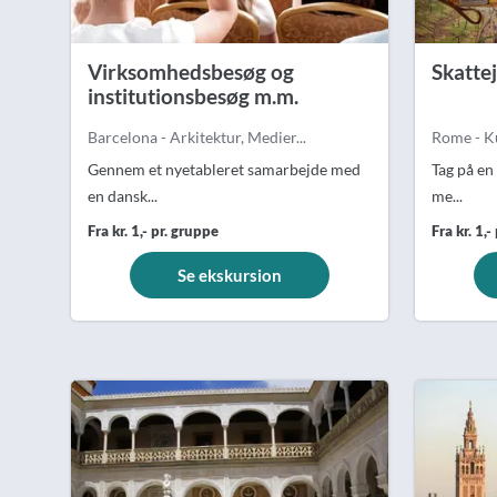
Virksomhedsbesøg og
Skatte
institutionsbesøg m.m.
Barcelona - Arkitektur, Medier...
Rome - Kun
Gennem et nyetableret samarbejde med
Tag på en 
en dansk...
me...
Fra kr. 1,- pr. gruppe
Fra kr. 1,-
Se ekskursion