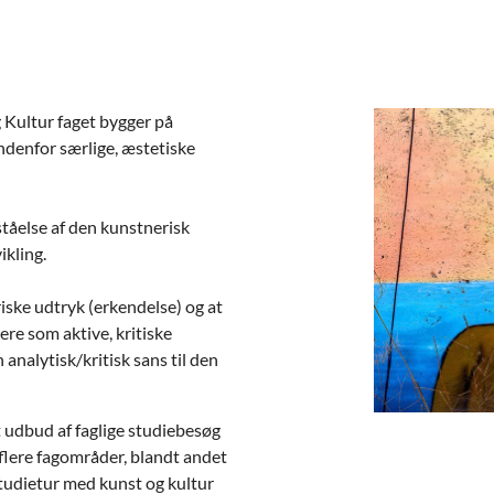
 Kultur faget bygger på
ndenfor særlige, æstetiske
rståelse af den kunstnerisk
ikling.
iske udtryk (erkendelse) og at
ere som aktive, kritiske
nalytisk/kritisk sans til den
 udbud af faglige studiebesøg
 flere fagområder, blandt andet
studietur med kunst og kultur