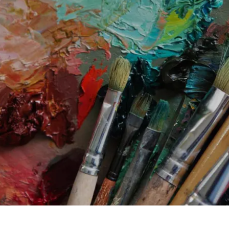
Prag
Warszawa
Reykjavik
Washington
Riga
Wien
Rom
Zagreb
San Francisco
Sarajevo