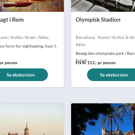
jagt i Rom
Olympisk Stadion
st / Kultur, Idræt / Aktiv...
Barcelona - Kunst / Kultur & Idr
Aktiv
ny form for sightseeing, hvor I,
Besøg den olympiske park i Bar
Estadi ...
 pr. person
Fra kr. 113,- pr. person
Se ekskursion
Se ekskursion