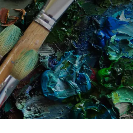
Spanien
Tjekkiet
Tyskland
Ungarn
USA