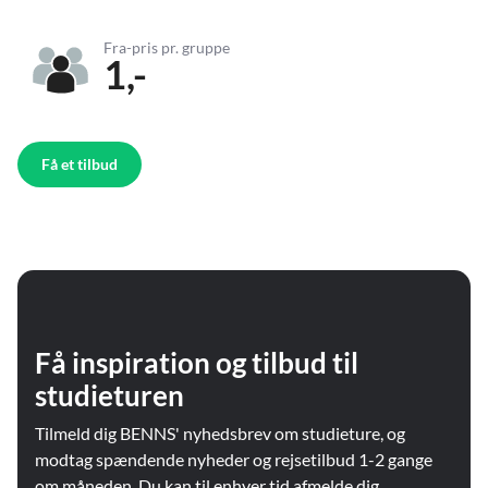
Fra-pris pr. gruppe
1,-
Få et tilbud
Få inspiration og tilbud til
studieturen
Tilmeld dig BENNS' nyhedsbrev om studieture, og
modtag spændende nyheder og rejsetilbud 1-2 gange
om måneden. Du kan til enhver tid afmelde dig.