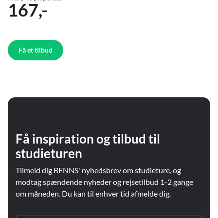
167,-
Få et tilbud
Få inspiration og tilbud til
studieturen
Tilmeld dig BENNS' nyhedsbrev om studieture, og
modtag spændende nyheder og rejsetilbud 1-2 gange
om måneden. Du kan til enhver tid afmelde dig.