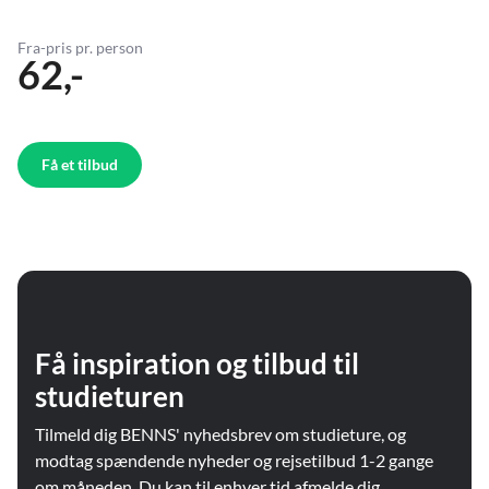
Fra-pris pr. person
62,-
Få et tilbud
Få inspiration og tilbud til
studieturen
Tilmeld dig BENNS' nyhedsbrev om studieture, og
modtag spændende nyheder og rejsetilbud 1-2 gange
om måneden. Du kan til enhver tid afmelde dig.