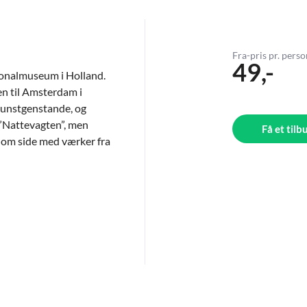
Fra-pris pr. pers
49,-
ionalmuseum i Holland.
en til Amsterdam i
 kunstgenstande, og
”Nattevagten”, men
Få et tilb
e om side med værker fra