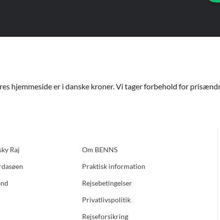
ores hjemmeside er i danske kroner. Vi tager forbehold for prisændri
sky Raj
Om BENNS
ardasøen
Praktisk information
and
Rejsebetingelser
Privatlivspolitik
Rejseforsikring