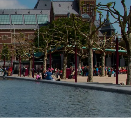
Spanien
Tjekkiet
Tyskland
Ungarn
USA