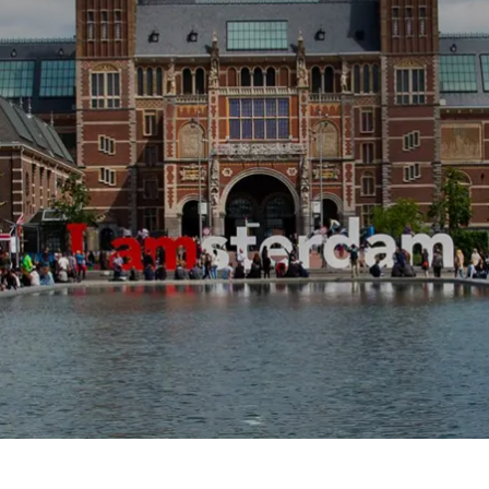
Prag
Warszawa
Reykjavik
Washington
Riga
Wien
Rom
Zagreb
San Francisco
Sarajevo