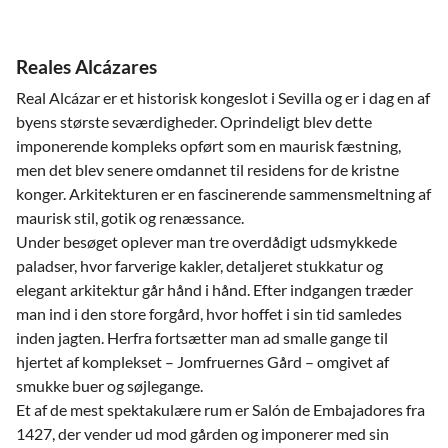
Reales Alcázares
Real Alcázar er et historisk kongeslot i Sevilla og er i dag en af
byens største seværdigheder. Oprindeligt blev dette
imponerende kompleks opført som en maurisk fæstning,
men det blev senere omdannet til residens for de kristne
konger. Arkitekturen er en fascinerende sammensmeltning af
maurisk stil, gotik og renæssance.
Under besøget oplever man tre overdådigt udsmykkede
paladser, hvor farverige kakler, detaljeret stukkatur og
elegant arkitektur går hånd i hånd. Efter indgangen træder
man ind i den store forgård, hvor hoffet i sin tid samledes
inden jagten. Herfra fortsætter man ad smalle gange til
hjertet af komplekset – Jomfruernes Gård – omgivet af
smukke buer og søjlegange.
Et af de mest spektakulære rum er Salón de Embajadores fra
1427, der vender ud mod gården og imponerer med sin