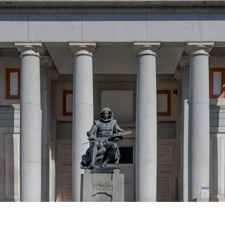
Prag
Warszawa
Reykjavik
Washington
Riga
Wien
Rom
Zagreb
San Francisco
Sarajevo