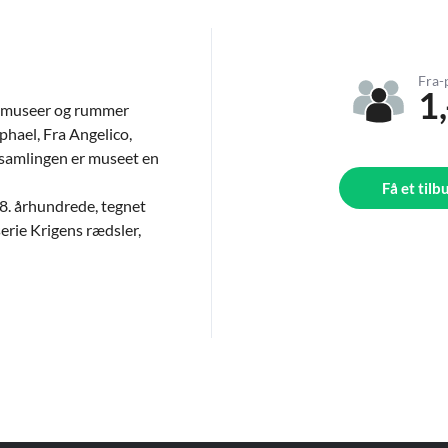
Fra-
1,
stmuseer og rummer
phael, Fra Angelico,
samlingen er museet en
Få et tilb
18. århundrede, tegnet
erie Krigens rædsler,