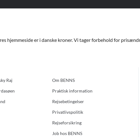
ores hjemmeside er i danske kroner. Vi tager forbehold for prisændri
sky Raj
Om BENNS
ardasøen
Praktisk information
and
Rejsebetingelser
Privatlivspolitik
Rejseforsikring
Job hos BENNS