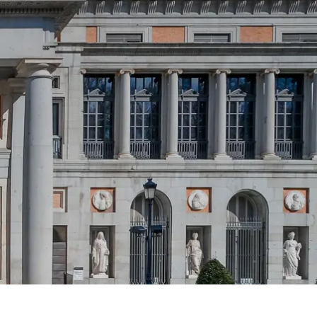
Spanien
Tjekkiet
Tyskland
Ungarn
USA