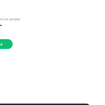
pris pr. gruppe
-
ud