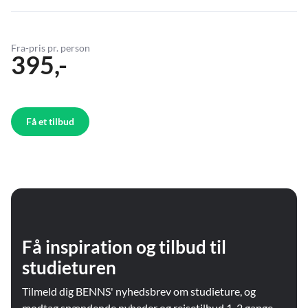
Fra-pris pr. person
395,-
Få et tilbud
Få inspiration og tilbud til
studieturen
Tilmeld dig BENNS' nyhedsbrev om studieture, og
modtag spændende nyheder og rejsetilbud 1-2 gange