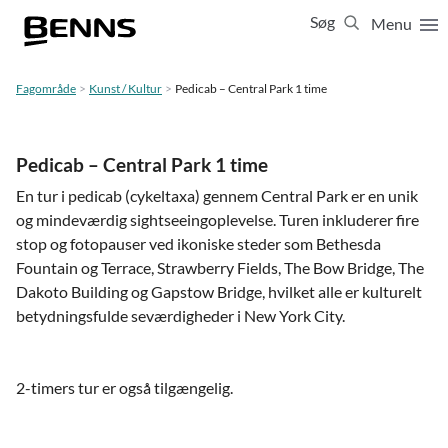
Søg
Menu
Luk
65 65 65 63
Fagområde
Kunst / Kultur
Pedicab – Central Park 1 time
Vis resultater for:
Alle
Ferierejser
Pedicab – Central Park 1 time
Firma- og temarejser
Studierejser
En tur i pedicab (cykeltaxa) gennem Central Park er en unik
og mindeværdig sightseeingoplevelse. Turen inkluderer fire
stop og fotopauser ved ikoniske steder som Bethesda
Fountain og Terrace, Strawberry Fields, The Bow Bridge, The
Dakoto Building og Gapstow Bridge, hvilket alle er kulturelt
betydningsfulde seværdigheder i New York City.
2-timers tur er også tilgængelig.