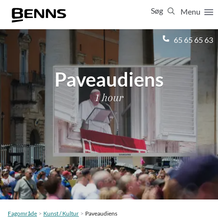
Søg
Menu
Luk
65 65 65 63
Vis resultater for:
Alle
Ferierejser
Paveaudiens
Firma- og temarejser
Studierejser
1 hour
Fagområde
Kunst / Kultur
Paveaudiens