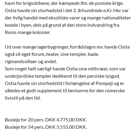
havn for krigsskibene, der kæmpede ifm. de puniske krige.
Ostia havde sin storhedstid i det 2. århundrede e.Kr. Her var
der livlig handel med eksotiske varer og mange nationaliteter
boede i byen, dels på grund af den store indvandring fra
Roms mange kolonier.
Ud over mange lagerbygninger, forrådslagre mv. havde Ostia
også sit eget forum, teater, sine templer, bade,
rigmandsvillaer og andet.
Som noget helt særligt havde Ostia sine mithræer, som var
underjordiske templer dedikeret til den persiske lysgud.
Ostia havde sin storhedstid i forlængelse af Pompeji og er
således et godt supplement til beviserne for den romerske
livsstil på den tid.
Busleje for 20 pers. DKK 4.775,00 DKK.
Busleje for 54 pers. DKK 5.555,00 DKK.